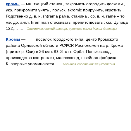
кромы
— мн. ткацкий станок , закромить огородить досками ,
укр. прикромити унять , польск. skromic приручить, укротить .
Родственно д. в. н. (h)rama рама, станина , ср. в. н. rame – то
же, др. англ. hremman стискивать, препятствовать ; см. Цупица
122;… …
Этимологический словарь русского языка Макса Фасмера
Кромы
— посёлок городского типа, центр Кромското
района Орловской области РСФСР. Расположен на р. Крома
(приток р. Оки) в 36 км к Ю. З. от г. Орёл. Пенькозавод,
производство костроплит, маслозавод, швейная фабрика.
К. впервые упоминаются …
Большая советская энциклопедия