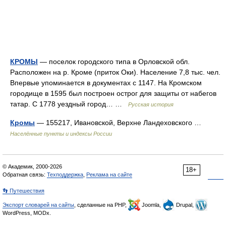
КРОМЫ
— поселок городского типа в Орловской обл.
Расположен на р. Кроме (приток Оки). Население 7,8 тыс. чел.
Впервые упоминается в документах с 1147. На Кромском
городище в 1595 был построен острог для защиты от набегов
татар. С 1778 уездный город… …
Русская история
Кромы
— 155217, Ивановской, Верхне Ландеховского …
Населённые пункты и индексы России
© Академик, 2000-2026
18+
Обратная связь:
Техподдержка
,
Реклама на сайте
👣 Путешествия
Экспорт словарей на сайты
, сделанные на PHP,
Joomla,
Drupal,
WordPress, MODx.