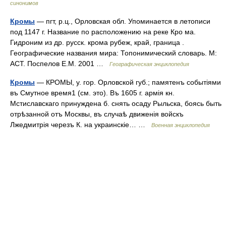
синонимов
Кромы
— пгт, р.ц., Орловская обл. Упоминается в летописи
под 1147 г. Название по расположению на реке Кро ма.
Гидроним из др. русск. крома рубеж, край, граница .
Географические названия мира: Топонимический словарь. М:
АСТ. Поспелов Е.М. 2001 …
Географическая энциклопедия
Кромы
— КРОМЫ, у. гор. Орловской губ.; памятенъ событіями
въ Смутное время1 (см. это). Въ 1605 г. армія кн.
Мстиславскаго принуждена б. снять осаду Рыльска, боясь быть
отрѣзанной отъ Москвы, въ случаѣ движенія войскъ
Лжедмитрія черезъ К. на украинскіе… …
Военная энциклопедия