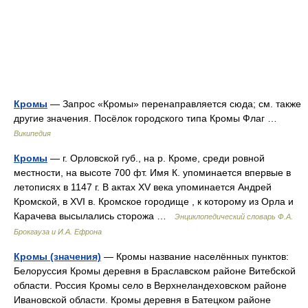
Кромы
— Запрос «Кромы» перенаправляется сюда; см. также
другие значения. Посёлок городского типа Кромы Флаг …
Википедия
Кромы
— г. Орловской губ., на р. Кроме, среди ровной
местности, на высоте 700 фт. Имя К. упоминается впервые в
летописях в 1147 г. В актах XV века упоминается Андрей
Кромской, в XVI в. Кромское городище , к которому из Орла и
Карачева высылались сторожа …
Энциклопедический словарь Ф.А.
Брокгауза и И.А. Ефрона
Кромы (значения)
— Кромы название населённых пунктов:
Белоруссия Кромы деревня в Браславском районе Витебской
области. Россия Кромы село в Верхнеландеховском районе
Ивановской области. Кромы деревня в Батецком районе