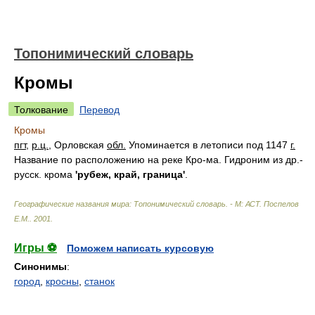
Топонимический словарь
Кромы
Толкование
Перевод
Кромы
пгт
,
р.ц.
, Орловская
обл.
Упоминается в летописи под 1147
г.
Название по расположению на реке Кро-ма. Гидроним из др.-
русск. крома
'рубеж, край, граница'
.
Географические названия мира: Топонимический словарь. - М: АСТ
.
Поспелов
Е.М.
.
2001
.
Игры ⚽
Поможем написать курсовую
Синонимы
:
город
,
кросны
,
станок